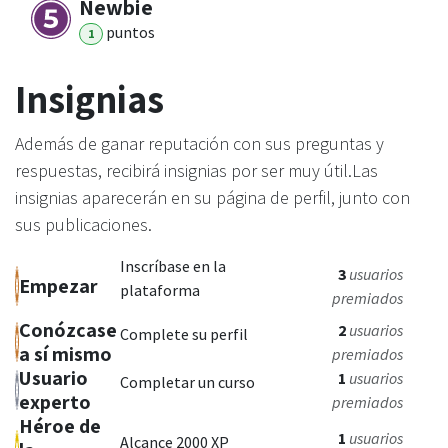
Newbie
punto
s
1
Insignias
Además de ganar reputación con sus preguntas y
respuestas, recibirá insignias por ser muy útil.
Las
insignias aparecerán en su página de perfil, junto con
sus publicaciones.
Inscríbase en la
3
usuarios
Empezar
plataforma
premiados
Conózcase
2
usuarios
Complete su perfil
a sí mismo
premiados
Usuario
1
usuarios
Completar un curso
experto
premiados
Héroe de
1
usuarios
Alcance 2000 XP